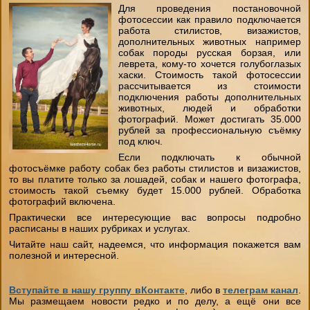
Для проведения постановочной
фотосессии как правило подключается
работа стилистов, визажистов,
дополнительных животных например
собак породы русская борзая, или
леврета, кому-то хочется голубоглазых
хаски. Стоимость такой фотосессии
рассчитывается из стоимости
подключения работы дополнительных
животных, людей и обработки
фотографий. Может достигать 35.000
рублей за профессиональную съёмку
под ключ.
Если подключать к обычной
фотосъёмке работу собак без работы стилистов и визажистов,
то вы платите только за лошадей, собак и нашего фотографа,
стоимость такой съемку будет 15.000 рублей. Обработка
фотографий включена.
Практически все интересующие вас вопросы подробно
расписаны в наших рубриках и услугах.
Читайте наш сайт, надеемся, что информация покажется вам
полезной и интересной.
Вступайте в нашу группу вКонтакте
, либо в
телеграм канал
.
Мы размещаем новости редко и по делу, а ещё они все