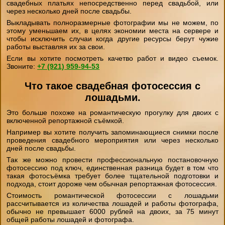
свадебных платьях непосредственно перед свадьбой, или
через несколько дней после свадьбы.
Выкладывать полноразмерные фотографии мы не можем, по
этому уменьшаем их, в целях экономии места на сервере и
чтобы исключить случаи когда другие ресурсы берут чужие
работы выставляя их за свои.
Если вы хотите посмотреть качетво работ и видео съемок.
Звоните:
+7 (921)
959-94-53
Что такое свадебная фотосессия с
лошадьми.
Это больше похоже на романтическую прогулку для двоих с
включенной репортажной съёмкой.
Например вы хотите получить запоминающиеся снимки после
проведения свадебного мероприятия или через несколько
дней после свадьбы.
Так же можно провести профессиональную постановочную
фотосессию под ключ, единственная разница будет в том что
такая фотосъёмка требует более тщательной подготовки и
подхода, стоит дороже чем обычная репортажная фотосессия.
Стоимость романтической фотосессии с лошадьми
рассчитывается из количества лошадей и работы фотографа,
обычно не превышает 6000 рублей на двоих, за 75 минут
общей работы лошадей и фотографа.