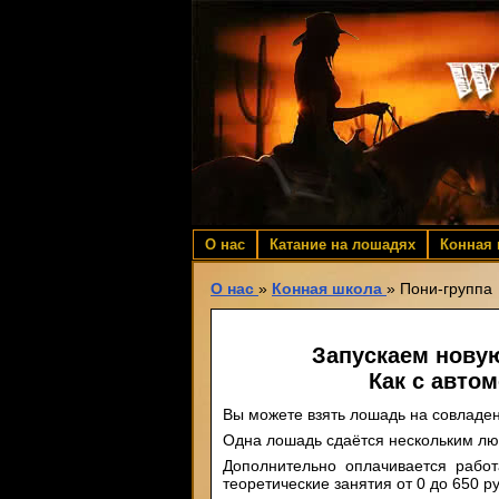
О нас
Катание на лошадях
Конная
О нас
»
Конная школа
»
Пони-группа
Запускаем новую 
Как с авто
Вы можете взять лошадь на совладе
Одна лошадь сдаётся нескольким л
Дополнительно оплачивается работ
теоретические занятия от 0 до 650 р