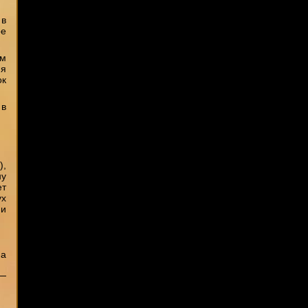
 в
ое
ом
ия
ок
 в
),
ну
ет
ух
ми
 а