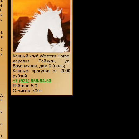
не
а,
ой
ни
на
 в
 с
 и
Конный клуб Western Horse
деревня Райкузи, ул.
Брусничная, дом 0 (ноль)
Конные прогулки от 2000
рублей
+7 (921)
959-94-53
Рейтинг:
5
.0
Отзывов:
500
+
яд
ее
ти
но
.
да