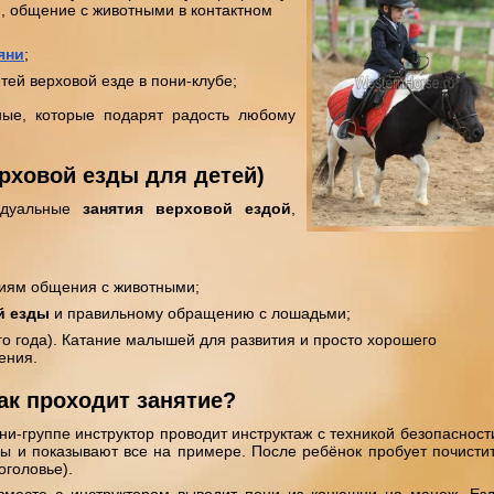
, общение с животными в контактном
яни
;
тей верховой езде в пони-клубе;
ные, которые подарят радость любому
рховой езды для детей)
идуальные
занятия верховой ездой
,
иям общения с животными;
й езды
и правильному обращению с лошадьми;
го года). Катание малышей для развития и просто хорошего
ения.
ак проходит занятие?
и-группе инструктор проводит инструктаж с техникой безопасност
ы и показывают все на примере. После ребёнок пробует почисти
оголовье).
вместе с инструктором выводит пони из конюшни на манеж. Ез