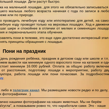
большой лошади. Дети растут быстро.
ка на маленькой лошадке, для этого не обязательно записываться
ашего малыша любого возраста начиная с года по записи в люб
неже или по природе.
 проводить лечебную езду или иппотерапию для детей, на сам
ечебную езду проводят только на верховых лошадях. Ход и движен
шаг шире и спокойнее в отличии от мелких и семенящих лошад
ния и первоначального этапа обучения.
равлять пони в тележке, это еще один достаточно интересный этап
онять принципы обращения с лошадью.
Пони на праздник
(день рождения ребёнка, праздник в детском саду или школе и т.п.
ожем вывести как минимум одного взрослого пони на катания и од
стоит минимум 16.000 рублей. Оплата за общую работу включа
 от расстояния, подготовку лошади к мероприятию, работу дв
руктора, работа лошади или пони почасовая. За подробностя
ну
.
, либо в
телеграм канал
. Мы размещаем новости редко и по делу,
и фотографиями. :)
лично нашими фотографами на наших животных. Мы не берём
\гугла", а показываем ровно то, что наработали сами. Это - наше