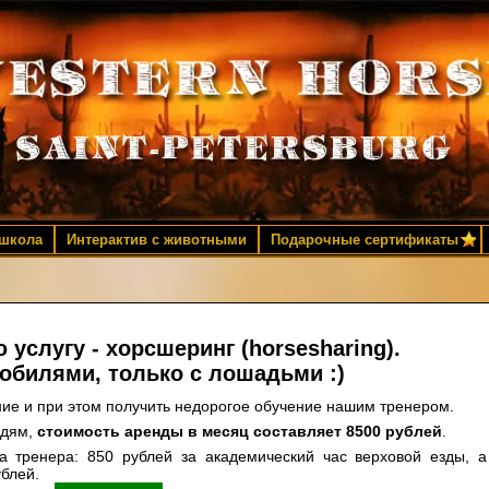
 школа
Интерактив с животными
Подарочные сертификаты
услугу - хорсшеринг (horsesharing).
мобилями, только с лошадьми :)
ние и при этом получить недорогое обучение нашим тренером.
юдям,
стоимость аренды в месяц составляет 8500 рублей
.
а тренера: 850 рублей за академический час верховой езды, а
ублей.