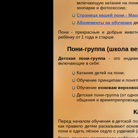
включающую катание на пони
зоопарке и фотосессию;
Страница нашей пони - Мас
Абонементы на обучение
де
Пони - прекрасные и добрые живот
ребёнку от 1 года и старше.
Пони-группа (школа ве
Детская пони-группа
- это индив
включающие в себя:
Катание детей на пони;
Обучение принципам и понят
Обучение
основам верхово
Детская пони-группа (от одно
общения и времяпрепровожд
К
Перед началом обучения в детской пон
как правило детям расказывают основ
пони и одеть лёгкое седло с уздечкой (
Когда лошадку подготовили ребёнок 