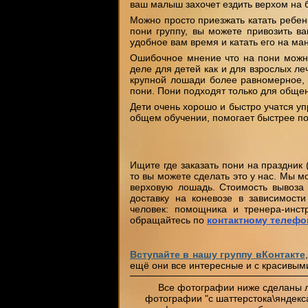
ваш малыш захочет ездить верхом на 
Можно просто приезжать катать ребен
пони группу, вы можете привозить в
удобное вам время и катать его на ма
Ошибочное мнение что на пони можно
деле для детей как и для взрослых л
крупной лошади более равномерное, 
пони. Пони подходят только для обще
Дети очень хорошо и быстро учатся уп
общем обучении, помогает быстрее п
Ищите где заказать пони на праздник 
то вы можете сделать это у нас. Мы м
верховую лошадь. Стоимость вывоза 
доставку на коневозе в зависимости
человек: помощника и тренера-инст
обращайтесь по
контактному телефо
Вступайте в нашу группу вКонтакте
ещё они все интересные и с красивым
Все фотографии ниже сделаны 
фотографии "с шаттерстока\яндекса