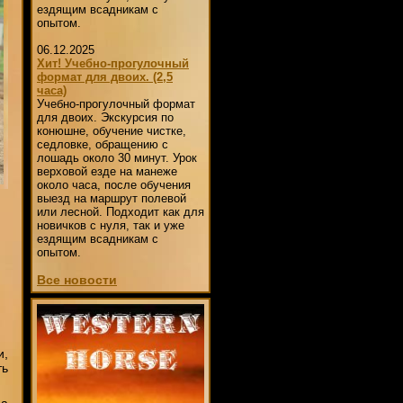
ездящим всадникам с
опытом.
06.12.2025
Хит! Учебно-прогулочный
формат для двоих. (2,5
часа)
Учебно-прогулочный формат
для двоих. Экскурсия по
конюшне, обучение чистке,
седловке, обращению с
лошадь около 30 минут. Урок
верховой езде на манеже
около часа, после обучения
выезд на маршрут полевой
или лесной. Подходит как для
новичков с нуля, так и уже
ездящим всадникам с
опытом.
Все новости
и,
ть
да