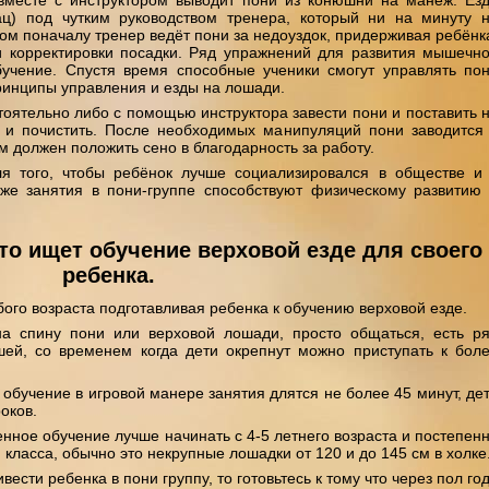
ц) под чутким руководством тренера, который ни на минуту 
том поначалу тренер ведёт пони за недоуздок, придерживая ребёнк
 корректировки посадки. Ряд упражнений для развития мышечн
учение. Спустя время способные ученики смогут управлять по
ринципы управления и езды на лошади.
оятельно либо с помощью инструктора завести пони и поставить 
ь и почистить. После необходимых манипуляций пони заводится
м должен положить сено в благодарность за работу.
 того, чтобы ребёнок лучше социализировался в обществе и
же занятия в пони-группе способствуют физическому развитию
то ищет обучение верховой езде для своего
ребенка.
ого возраста подготавливая ребенка к обучению верховой езде.
а спину пони или верховой лошади, просто общаться, есть р
й, со временем когда дети окрепнут можно приступать к бол
 обучение в игровой манере занятия длятся не более 45 минут, де
оков.
енное обучение лучше начинать с 4-5 летнего возраста и постепен
класса, обычно это некрупные лошадки от 120 и до 145 см в холке
вести ребенка в пони группу, то готовьтесь к тому что через пол го