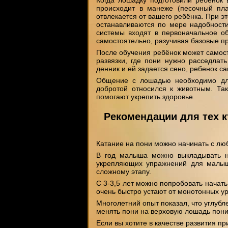
происходит в манеже (песочный пла
отвлекается от вашего ребёнка. При э
останавливаются по мере надобности
системы входят в первоначальное об
самостоятельно, разучивая базовые п
После обучения ребёнок может самост
развязки, где пони нужно расседлат
денник и ей задается сено, ребенок са
Общение с лошадью необходимо для
добротой относился к животным. Так
помогают укрепить здоровье.
Рекомендации для тех к
Катание на пони можно начинать с люб
В год малыша можно выкладывать н
укрепляющих упражнений для малыше
сложному этапу.
С 3-3,5 лет можно попробовать начать
очень быстро устают от монотонных ур
Многолетний опыт показал, что углубл
менять пони на верховую лошадь пони 
Если вы хотите в качестве развития при