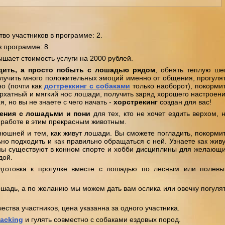
о участников в программе: 2.
в программе: 8
шает стоимость услуги на 2000 рублей.
дить, а просто побыть с лошадью рядом
, обнять теплую ш
получить много положительных эмоций именно от общения, прогуля
о (почти как
догтреккинг с собаками
только наоборот), покорми
бархатный и мягкий нос лошади, получить заряд хорошего настроен
, но вы не знаете с чего начать -
хорстрекинг
создан для вас!
ения с лошадьми и пони
для тех, кто не хочет ездить верхом, 
й работе в этим прекрасным животным.
нюшней и тем, как живут лошади. Вы сможете погладить, покорми
ьно подходить и как правильно обращаться с ней. Узнаете как живу
ны существуют в конном спорте и хобби дисциплины для желающ
дой.
одготовка к прогулке вместе с лошадью по лесным или полев
ошадь, а по желанию мы можем дать вам ослика или овечку погуля
ества участников, цена указанна за одного участника.
racking
и гулять совместно с собаками ездовых пород.