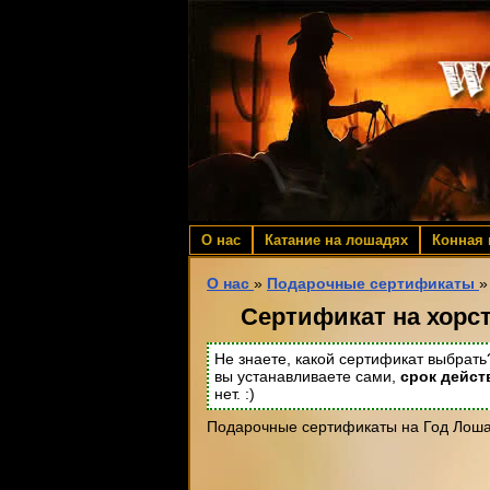
О нас
Катание на лошадях
Конная
О нас
»
Подарочные сертификаты
»
Сертификат на хорст
Не знаете, какой сертификат выбрат
вы устанавливаете сами,
срок дейст
нет. :)
Подарочные сертификаты на Год Лоша