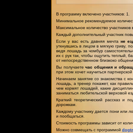
В программу включено участников: 1.
Минимальное рекомендуемое количеств
Максимальное количество участников 
Каждый дополнительный участник повы
Если у вас есть давняя мечта
не ез
уткнувшись в лицом в мягкую гриву, 
ведя лошадь за чомбур самостоятельн
их с рук так, чтобы ощутить теплый, 
от непосредственном близкоко общения
Вы получаете
час общения и обращ
при этом хочет научиться партнерско
Начинаем занятие со знакомства с ко
лошадь, а тренер покажет, как правил
чем кормят лошадей, какие дисципли
заниматься любительской верховой ез
Краткий теоретический рассказ и п
дорожкам.
Каждому участнику дается пони или л
и пообщаться.
Стоимость программы зависит от колич
Можно совмещать с программой
dogt