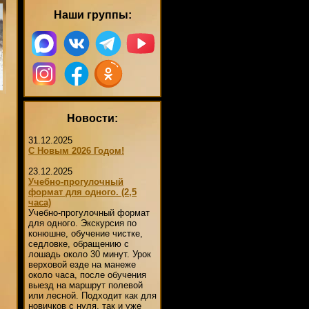
Наши группы:
Новости:
31.12.2025
С Новым 2026 Годом!
23.12.2025
Учебно-прогулочный
формат для одного. (2,5
часа)
Учебно-прогулочный формат
для одного. Экскурсия по
конюшне, обучение чистке,
седловке, обращению с
лошадь около 30 минут. Урок
верховой езде на манеже
около часа, после обучения
выезд на маршрут полевой
или лесной. Подходит как для
новичков с нуля, так и уже