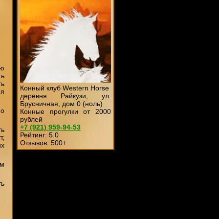
ею
ть
ть
Конный клуб Western Horse
ия
деревня Райкузи, ул.
Брусничная, дом 0 (ноль)
но
Конные прогулки от 2000
рублей
+7 (921)
959-94-53
ть
Рейтинг:
5
.0
т,
Отзывов:
500
+
их
ым
ть