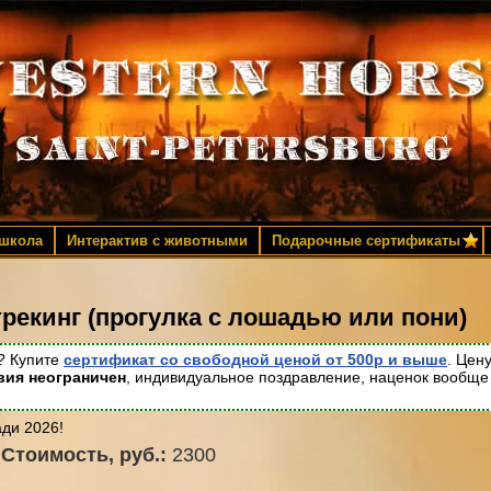
 школа
Интерактив с животными
Подарочные сертификаты
рекинг (прогулка с лошадью или пони)
ь? Купите
сертификат со свободной ценой от 500р и выше
. Цен
вия неограничен
, индивидуальное поздравление, наценок вообще
ди 2026!
Стоимость, руб.:
2300