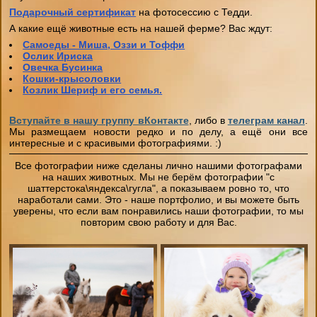
Подарочный сертификат
на фотосессию с Тедди.
А какие ещё животные есть на нашей ферме? Вас ждут:
Самоеды - Миша, Оззи и Тоффи
Ослик Ириска
Овечка Бусинка
Кошки-крысоловки
Козлик Шериф и его семья.
Вступайте в нашу группу вКонтакте
, либо в
телеграм канал
.
Мы размещаем новости редко и по делу, а ещё они все
интересные и с красивыми фотографиями. :)
Все фотографии ниже сделаны лично нашими фотографами
на наших животных. Мы не берём фотографии "с
шаттерстока\яндекса\гугла", а показываем ровно то, что
наработали сами. Это - наше портфолио, и вы можете быть
уверены, что если вам понравились наши фотографии, то мы
повторим свою работу и для Вас.