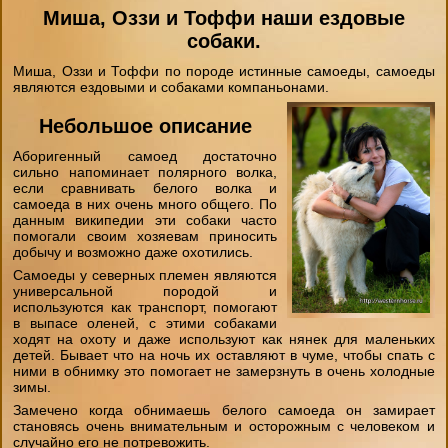
"День на конюшне" (будни)
Знакомство с конюшней, обучения в манеже,
Миша, Оззи и Тоффи наши ездовые
хострекинг, догтрекинг и многое другое.
Записывайтесь!
Чёрный Список
Стили верховой езды
Домик в аренду
собаки.
:)
Экспресс- обучение за 4 часа
!
Как правильно одеваться на конную прогулку
или при
Миша, Оззи и Тоффи по породе истинные самоеды, самоеды
поездке на конюшню?
Обязательно прочитайте!
являются ездовыми и собаками компаньонами.
Бесплатный постой лошадей
Советы
В школе верховой езды "WesternHorse School"
Фотосессии
Небольшое описание
проводятся обучения, у нас есть абонементы
на
Школа лошади
Техника Безопасности
обучение для каждого с нуля и с опытом. Занятия проходят
Аборигенный самоед достаточно
на открытом и крытом манежах. Работаем круглый год.
Лакомства для животных
сильно напоминает полярного волка,
Индивидуальные конные прогулки
с нуля (опыт не
если сравнивать белого волка и
Ветеринария
нужен);
самоеда в них очень много общего. По
Как одеваться на конную прогулку
данным википедии эти собаки часто
Обучение верховой езде
для всех желающих,
помогали своим хозяевам приносить
Амуниция лошадей
Экспресс-курс
на 4 часа "от седловки до галопа";
добычу и возможно даже охотились.
Вопросы-ответы
Самоеды у северных племен являются
Интерактивные программы
(мини-праздники
универсальной породой и
Подбор лошади параметры
семейные, для друзей, для коллег) с животными на 1.5-
используются как транспорт, помогают
2.5 часа для всей семьи! Верховая езда, общение с
в выпасе оленей, с этими собаками
самоедами, лисичкой, енотиком, козочками, барашками,
ходят на охоту и даже используют как нянек для маленьких
кроликами. Катание в телеге, на фаэтоне и в двуколке.
детей. Бывает что на ночь их оставляют в чуме, чтобы спать с
Конный клуб:
+7 (921)
959-94-53
, с 10:00 до 21:00
ними в обнимку это помогает не замерзнуть в очень холодные
ежедневно. Конюшня находится
в посёлке Райкузи, 5
зимы.
минут от КАД
, не доезжая Петергофа на юго-западе СПб.
Замечено когда обнимаешь белого самоеда он замирает
Отзывы о катаниях читайте
нашей группе
.
становясь очень внимательным и осторожным с человеком и
случайно его не потревожить.