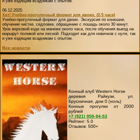
и уже ездящим всадникам с опытом.
06.12.2025
Хит! Учебно-прогулочный формат для двоих. (2,5 часа)
Учебно-прогулочный формат для двоих. Экскурсия по конюшне,
обучение чистке, седловке, обращению с лошадь около 30 минут.
Урок верховой езде на манеже около часа, после обучения выезд на
маршрут полевой или лесной. Подходит как для новичков с нуля, так
и уже ездящим всадникам с опытом.
Все новости
Конный клуб Western Horse
деревня Райкузи, ул.
Брусничная, дом 0 (ноль)
Конные прогулки от 2000
рублей
+7 (921)
959-94-53
Рейтинг:
5
.0
Отзывов:
500
+