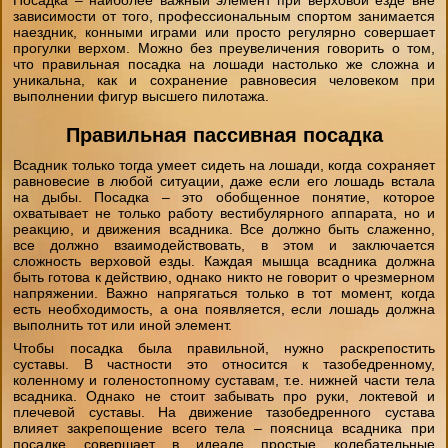
Посадка – наиболее важный элемент при верховой езде вне
"День на конюшне" (будни)
зависимости от того, профессиональным спортом занимается
наездник, конными играми или просто регулярно совершает
Чёрный Список
Стили верховой езды
Домик в аренду
прогулки верхом. Можно без преувеличения говорить о том,
Экспресс- обучение за 4 часа
что правильная посадка на лошади настолько же сложна и
уникальна, как и сохранение равновесия человеком при
Бесплатный постой лошадей
Советы
выполнении фигур высшего пилотажа.
Фотосессии
Правильная пассивная посадка
Школа лошади
Техника Безопасности
Лакомства для животных
Всадник только тогда умеет сидеть на лошади, когда сохраняет
равновесие в любой ситуации, даже если его лошадь встала
Ветеринария
на дыбы. Посадка – это обобщенное понятие, которое
охватывает не только работу вестибулярного аппарата, но и
Как одеваться на конную прогулку
реакцию, и движения всадника. Все должно быть слаженно,
Амуниция лошадей
все должно взаимодействовать, в этом и заключается
сложность верховой езды. Каждая мышца всадника должна
Вопросы-ответы
быть готова к действию, однако никто не говорит о чрезмерном
Подбор лошади параметры
напряжении. Важно напрягаться только в тот момент, когда
есть необходимость, а она появляется, если лошадь должна
выполнить тот или иной элемент.
Чтобы посадка была правильной, нужно раскрепостить
суставы. В частности это относится к тазобедренному,
коленному и голеностопному суставам, т.е. нижней части тела
всадника. Однако не стоит забывать про руки, локтевой и
плечевой суставы. На движение тазобедренного сустава
влияет закрепощение всего тела – поясница всадника при
посадке совершает в идеале простые колебательные