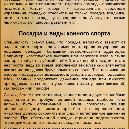
животным и дает возможность отдавать команды практически
незаметно. Кстати говоря, к естественным средствам
управления лошадью относится не только посадка всадника,
но и его голос, взгляд, руки, вес, шенкель. А искусственными
являются хлыст, шпоры, развязки и т.п.
Посадка и виды конного спорта
Специалисты скажут Вам, что посадка напрямую зависит от
вида конного спорта, так как именно это средство управления
лошадью обладает большими возможностями адаптации.
Например, классическая выездка или верховая езда в стиле
вестерн требуют глубокой, гибкой и активной посадки, и это
неспроста, ведь во время исполнения тех или иных элементов
движения наездника будут помогать лошади. Так, покачивания
вперед и назад дают возможность ускорить аллюры; подаваясь
вбок, всадник продолжает движение лошади при пируэте;
приподнимаясь вверх, он увеличивает высоту таких движений,
как пассаж или пиаффе.
Скачки, бега с препятствиями, конное поло и другие подобные
виды спорта не требуют активной посадки, наоборот, она
должна быть облегченной. Нельзя позволять лошади
переносить центр тяжести при беге на передние ноги,
животное должно сохранять импульс и естественное движение
вперед. При облегченной посадке стремена подтягиваются,
что поднимает центр тяжести лошади и наездника.