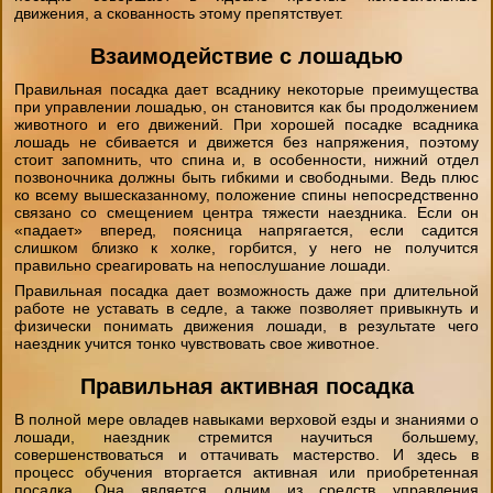
движения, а скованность этому препятствует.
Взаимодействие с лошадью
Правильная посадка дает всаднику некоторые преимущества
при управлении лошадью, он становится как бы продолжением
животного и его движений. При хорошей посадке всадника
лошадь не сбивается и движется без напряжения, поэтому
стоит запомнить, что спина и, в особенности, нижний отдел
позвоночника должны быть гибкими и свободными. Ведь плюс
ко всему вышесказанному, положение спины непосредственно
связано со смещением центра тяжести наездника. Если он
«падает» вперед, поясница напрягается, если садится
слишком близко к холке, горбится, у него не получится
правильно среагировать на непослушание лошади.
Правильная посадка дает возможность даже при длительной
работе не уставать в седле, а также позволяет привыкнуть и
физически понимать движения лошади, в результате чего
наездник учится тонко чувствовать свое животное.
Правильная активная посадка
В полной мере овладев навыками верховой езды и знаниями о
лошади, наездник стремится научиться большему,
совершенствоваться и оттачивать мастерство. И здесь в
процесс обучения вторгается активная или приобретенная
посадка. Она является одним из средств управления