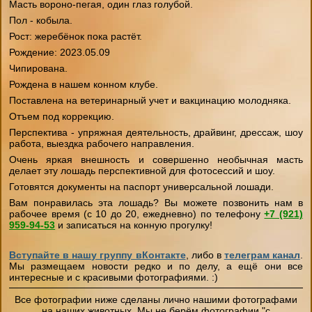
Масть вороно-пегая, один глаз голубой.
Пол - кобыла.
Рост: жеребёнок пока растёт.
Рождение: 2023.05.09
Чипирована.
Рождена в нашем конном клубе.
Поставлена на ветеринарный учет и вакцинацию молодняка.
Отъем под коррекцию.
Перспектива - упряжная деятельность, драйвинг, дрессаж, шоу
работа, выездка рабочего направления.
Очень яркая внешность и совершенно необычная масть
делает эту лошадь перспективной для фотосессий и шоу.
Готовятся документы на паспорт универсальной лошади.
Вам понравилась эта лошадь? Вы можете позвонить нам в
рабочее время (с 10 до 20, ежедневно) по телефону
+7 (921)
959-94-53
и записаться на конную прогулку!
Вступайте в нашу группу вКонтакте
, либо в
телеграм канал
.
Мы размещаем новости редко и по делу, а ещё они все
интересные и с красивыми фотографиями. :)
Все фотографии ниже сделаны лично нашими фотографами
на наших животных. Мы не берём фотографии "с