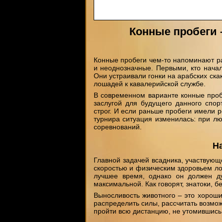
Конные пробеги 
Конные пробеги чем-то напоминают ра
и неоднозначные. Первыми, кто нача
Они устраивали гонки на арабских скак
лошадей к кавалерийской службе.
В современном варианте конные проб
заслугой для будущего данного спор
строг. И если раньше пробеги имели р
турнира ситуация изменилась: при л
соревнований.
Н
Главной задачей всадника, участвующ
скоростью и физическим здоровьем ло
лучшее время, однако он должен д
максимальной. Как говорят, знатоки, б
Выносливость животного – это хороши
распределить силы, рассчитать возмож
пройти всю дистанцию, не утомившись,