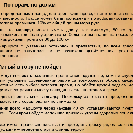
По горам, по долам
 определенных площадок и арен. Они проводятся в естественн
ой местности. Трасса может быть проложена и по асфальтированн
 должна превышать 10% от общей длины маршрута.
ень, то маршрут может иметь длину, как минимум, 80 км д
 чемпионатов. Если устраиваются большие испытания на несколь
ник должны пройти от 80 до 100 км.
маршрута с указанием остановок и препятствий, по всей трас
адники не запутались, и не возникало двойственной трактов
правления.
Умный в гору не пойдет
могут возникать различные препятствия: крутые подъемы и спуск
ьным условием соревнований является возможность обхода кажд
астника есть выбор: потерять время, но обойти крутой подъем и
прямик, затрачивая массу лошадиных сил, но экономя время.
дника понять свою лошадку. Поскольку за отказ от преодолен
вается и с соревнований не снимается.
ении всего маршрута через каждые 40 км устанавливаются пунк
ои. Если врач найдет малейшие признаки угрозы здоровью лошад
же имеет право спешиваться и проходить трассу рядом со сво
условие – пересечь старт и финиш верхом.