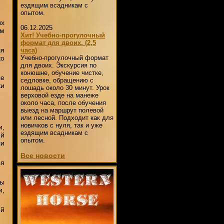
ездящим всадникам с
опытом.
ых
06.12.2025
ым
Хит! Учебно-прогулочный
формат для двоих. (2,5
ля
часа)
ко
Учебно-прогулочный формат
для двоих. Экскурсия по
конюшне, обучение чистке,
се
седловке, обращению с
ки
лошадь около 30 минут. Урок
верховой езде на манеже
около часа, после обучения
выезд на маршрут полевой
или лесной. Подходит как для
новичков с нуля, так и уже
и,
ездящим всадникам с
ой
опытом.
ли
Все новости
ия
ты
и,
ей