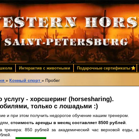
 школа
Интерактив с животными
Подарочные сертификаты
ия
»
Конный спорт
»
Пробег
услугу - хорсшеринг (horsesharing).
мобилями, только с лошадьми :)
ние и при этом получить недорогое обучение нашим тренером.
юдям,
стоимость аренды в месяц составляет 8500 рублей
.
а тренера: 850 рублей за академический час верховой езды, а
ублей.