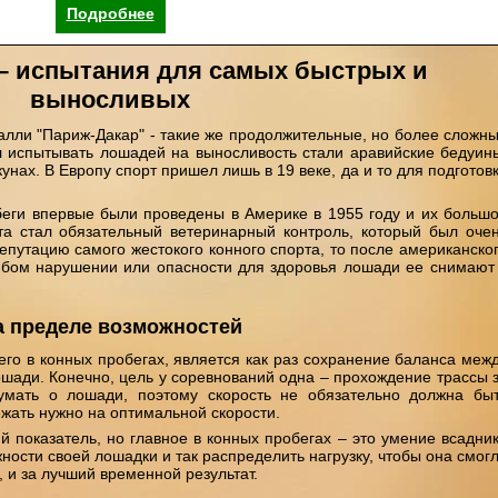
Подробнее
– испытания для самых быстрых и
выносливых
лли "Париж-Дакар" - такие же продолжительные, но более сложн
л испытывать лошадей на выносливость стали аравийские бедуин
унах. В Европу спорт пришел лишь в 19 веке, да и то для подготов
еги впервые были проведены в Америке в 1955 году и их больш
та стал обязательный ветеринарный контроль, который был оче
епутацию самого жестокого конного спорта, то после американско
юбом нарушении или опасности для здоровья лошади ее снимают
а пределе возможностей
его в конных пробегах, является как раз сохранение баланса меж
шади. Конечно, цель у соревнований одна – прохождение трассы 
умать о лошади, поэтому скорость не обязательно должна бы
ежать нужно на оптимальной скорости.
й показатель, но главное в конных пробегах – это умение всадни
ности своей лошадки и так распределить нагрузку, чтобы она смог
 и за лучший временной результат.