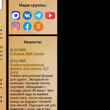
Наши группы:
ые
ы.
ки
Новости:
ой
31.12.2025
нь
С Новым 2026 Годом!
го
 с
23.12.2025
Учебно-прогулочный
формат для одного. (2,5
часа)
Учебно-прогулочный формат
ду
для одного. Экскурсия по
за
конюшне, обучение чистке,
седловке, обращению с
ть
лошадь около 30 минут. Урок
верховой езде на манеже
ка
около часа, после обучения
ла
выезд на маршрут полевой
или лесной. Подходит как для
новичков с нуля, так и уже