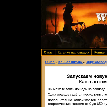
О нас
Катание на лошадях
Конная
О нас
»
Конная школа
»
Энциклопед
Запускаем новую 
Как с авто
Вы можете взять лошадь на совладе
Одна лошадь сдаётся нескольким л
Дополнительно оплачивается работ
теоретические занятия от 0 до 650 р