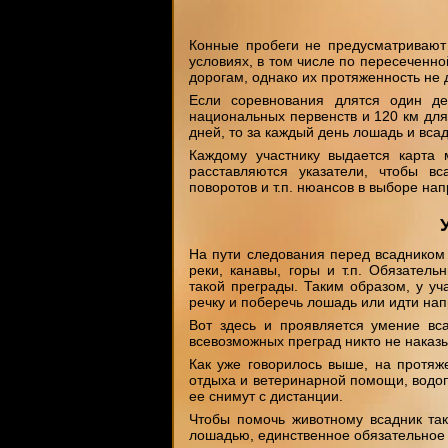
Конные пробеги не предусматривают
условиях, в том числе по пересеченн
дорогам, однако их протяженность не
Если соревнования длятся один д
национальных первенств и 120 км для
дней, то за каждый день лошадь и всад
Каждому участнику выдается карта 
расставляются указатели, чтобы вс
поворотов и т.п. нюансов в выборе на
На пути следования перед всадником 
реки, канавы, горы и т.п. Обязател
такой преграды. Таким образом, у уч
речку и поберечь лошадь или идти на
Вот здесь и проявляется умение вса
всевозможных преград никто не наказы
Как уже говорилось выше, на протяж
отдыха и ветеринарной помощи, водоп
ее снимут с дистанции.
Чтобы помочь животному всадник так
лошадью, единственное обязательное 