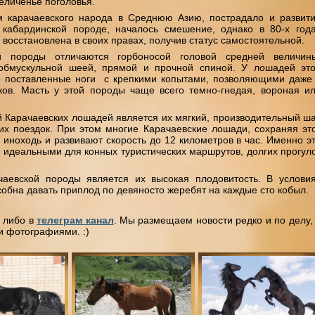
еличенье поголовья.
м карачаевского народа в Среднюю Азию, пострадало и развит
 кабардинской породе, началось смешение, однако в 80-х год
восстановлена в своих правах, получив статус самостоятельной.
 породы отличаются горбоносой головой средней величин
обмускульной шеей, прямой и прочной спиной. У лошадей эт
о поставленные ноги с крепкими копытами, позволяющими даже
ков. Масть у этой породы чаще всего темно-гнедая, вороная и
 Карачаевских лошадей является их мягкий, производительный ша
их поездок. При этом многие Карачаевские лошади, сохраняя эт
 иноходь и развивают скорость до 12 километров в час. Именно э
идеальными для конных туристических маршрутов, долгих прогул
аевской породы является их высокая плодовитость. В услови
собна давать приплод по девяносто жеребят на каждые сто кобыл.
, либо в
телеграм канал
. Мы размещаем новости редко и по делу,
и фотографиями. :)