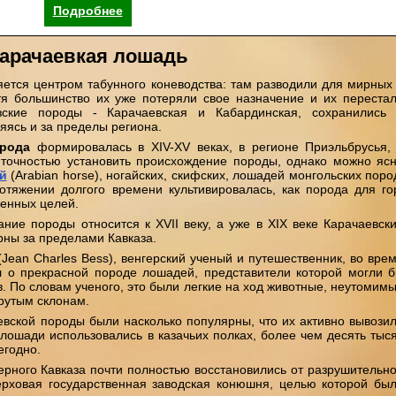
Подробнее
арачаевкая лошадь
яется центром табунного коневодства: там разводили для мирных
я большинство их уже потеряли свое назначение и их переста
азские породы - Карачаевская и Кабардинская, сохранились
яясь и за пределы региона.
орода
формировалась в XIV-XV веках, в регионе Приэльбрусья,
с точностью установить происхождение породы, однако можно яс
й
(Arabian horse), ногайских, скифских, лошадей монгольских поро
тяжении долгого времени культивировалась, как порода для го
оенных целей.
ие породы относится к XVII веку, а уже в XIX веке Карачаевск
рны за пределами Кавказа.
Jean Charles Bess), венгерский ученый и путешественник, во вре
ал о прекрасной породе лошадей, представители которой могли 
в. По словам ученого, это были легкие на ход животные, неутомим
рутым склонам.
вской породы были насколько популярны, что их активно вывози
 лошади использовались в казачьих полках, более чем десять тыс
егодно.
верного Кавказа почти полностью восстановились от разрушительн
рховая государственная заводская конюшня, целью которой бы