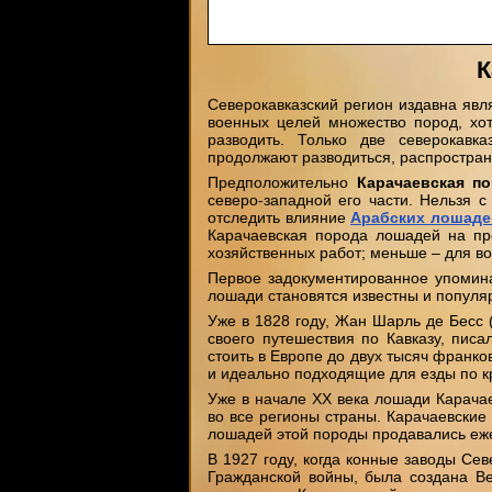
К
Северокавказский регион издавна явл
военных целей множество пород, хот
разводить. Только две северокавк
продолжают разводиться, распростран
Предположительно
Карачаевская п
северо-западной его части. Нельзя 
отследить влияние
Арабских лошаде
Карачаевская порода лошадей на про
хозяйственных работ; меньше – для в
Первое задокументированное упоминан
лошади становятся известны и популя
Уже в 1828 году, Жан Шарль де Бесс (
своего путешествия по Кавказу, пис
стоить в Европе до двух тысяч франко
и идеально подходящие для езды по к
Уже в начале XX века лошади Карачае
во все регионы страны. Карачаевские
лошадей этой породы продавались еж
В 1927 году, когда конные заводы Се
Гражданской войны, была создана Ве