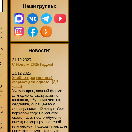
Наши группы:
 и
ли
 и
 в
Новости:
но
д.
31.12.2025
р,
С Новым 2026 Годом!
23.12.2025
ие
Учебно-прогулочный
формат для одного. (2,5
мя
часа)
бы
Учебно-прогулочный формат
ые
для одного. Экскурсия по
конюшне, обучение чистке,
седловке, обращению с
ли
лошадь около 30 минут. Урок
яч
верховой езде на манеже
около часа, после обучения
выезд на маршрут полевой
ой
или лесной. Подходит как для
ло
новичков с нуля, так и уже