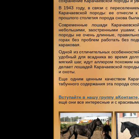
сохранение Карачаевской породы и ув
В 1943 году, в связи с переселение
Карачаевской породы: ее отнесли к
прошлого столетия порода снова была 
Современные лошади Карачаевской
небольшими, заостренными ушами; 
породы не очень длинные, правильн
горах без проблем работать без под
караковая.
Одной из отличительных особенностей
удобный для всадника во время долг
мягкий шаг, идут аллюром похожим на
делает лошадей Карачаевской породы 
и охоты.
Еще одним ценным качеством Карач
табунного содержания эта порода спо
Вступайте в нашу группу вКонтакте
ещё они все интересные и с красивым