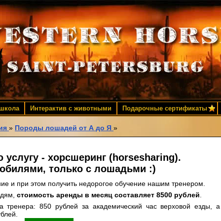
 школа
Интерактив с животными
Подарочные сертификаты
ия
»
Породы лошадей от А до Я
»
услугу - хорсшеринг (horsesharing).
мобилями, только с лошадьми :)
ние и при этом получить недорогое обучение нашим тренером.
юдям,
стоимость аренды в месяц составляет 8500 рублей
.
а тренера: 850 рублей за академический час верховой езды, а
ублей.