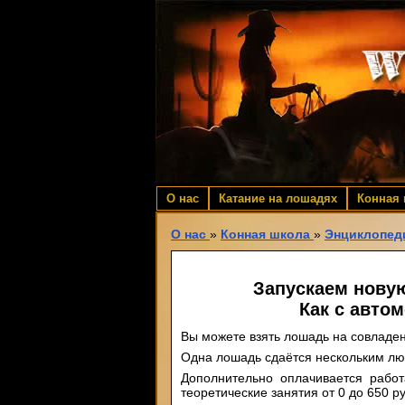
О нас
Катание на лошадях
Конная
О нас
»
Конная школа
»
Энциклопед
Запускаем новую 
Как с авто
Вы можете взять лошадь на совладе
Одна лошадь сдаётся нескольким л
Дополнительно оплачивается работ
теоретические занятия от 0 до 650 р