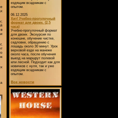
ездящим всадникам с
ие
опытом.
ах
06.12.2025
Хит! Учебно-прогулочный
ы;
формат для двоих. (2,5
ой
часа)
 в
Учебно-прогулочный формат
ли
для двоих. Экскурсия по
конюшне, обучение чистке,
седловке, обращению с
г,
лошадь около 30 минут. Урок
от
верховой езде на манеже
то
около часа, после обучения
ок
выезд на маршрут полевой
или лесной. Подходит как для
новичков с нуля, так и уже
ях
ездящим всадникам с
опытом.
Все новости
 а