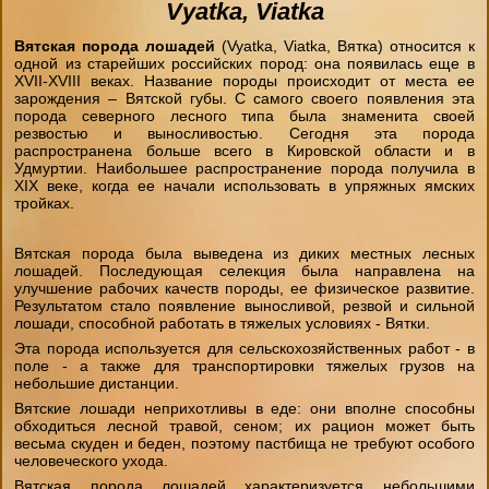
Vyatka, Viatka
"День на конюшне" (будни)
Чёрный Список
Стили верховой езды
Домик в аренду
Вятская порода лошадей
(Vyatka, Viatka, Вятка)
относится к
одной из старейших российских пород: она появилась еще в
Экспресс- обучение за 4 часа
XVII-XVIII веках. Название породы происходит от места ее
Бесплатный постой лошадей
Советы
зарождения – Вятской губы. С самого своего появления эта
порода северного лесного типа была знаменита своей
Фотосессии
резвостью и выносливостью. Сегодня эта порода
распространена больше всего в Кировской области и в
Школа лошади
Техника Безопасности
Удмуртии. Наибольшее распространение порода получила в
Лакомства для животных
XIX веке, когда ее начали использовать в упряжных ямских
тройках.
Ветеринария
Как одеваться на конную прогулку
Вятская порода была выведена из диких местных лесных
Амуниция лошадей
лошадей. Последующая селекция была направлена на
улучшение рабочих качеств породы, ее физическое развитие.
Вопросы-ответы
Результатом стало появление выносливой, резвой и сильной
Подбор лошади параметры
лошади, способной работать в тяжелых условиях - Вятки.
Эта порода используется для сельскохозяйственных работ - в
поле - а также для транспортировки тяжелых грузов на
небольшие дистанции.
Вятские лошади неприхотливы в еде: они вполне способны
обходиться лесной травой, сеном; их рацион может быть
весьма скуден и беден, поэтому пастбища не требуют особого
человеческого ухода.
Вятская порода лошадей характеризуется небольшими