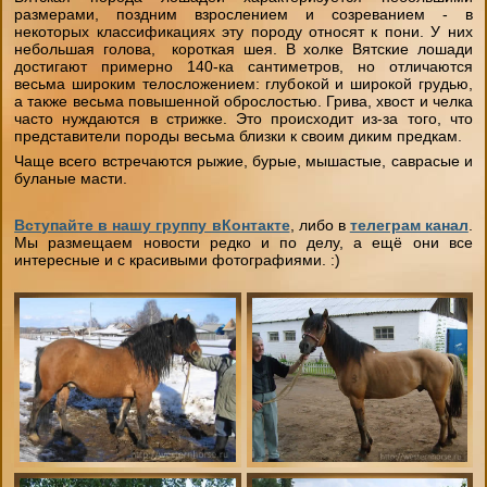
размерами, поздним взрослением и созреванием - в
некоторых классификациях эту породу относят к пони. У них
небольшая голова, короткая шея. В холке Вятские лошади
достигают примерно 140-ка сантиметров, но отличаются
весьма широким телосложением: глубокой и широкой грудью,
а также весьма повышенной оброслостью. Грива, хвост и челка
часто нуждаются в стрижке. Это происходит из-за того, что
представители породы весьма близки к своим диким предкам.
Чаще всего встречаются рыжие, бурые, мышастые, саврасые и
буланые масти.
Вступайте в нашу группу вКонтакте
, либо в
телеграм канал
.
Мы размещаем новости редко и по делу, а ещё они все
интересные и с красивыми фотографиями. :)