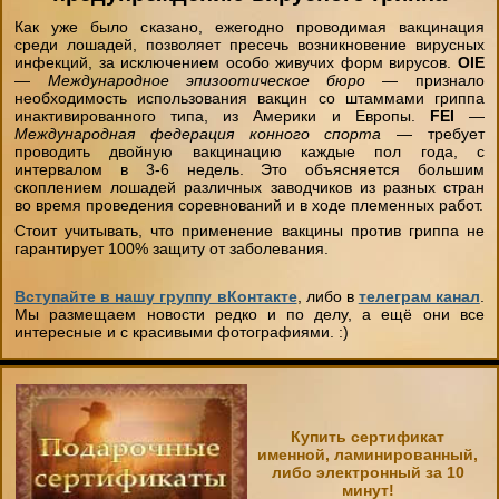
Как уже было сказано, ежегодно проводимая вакцинация
среди лошадей, позволяет пресечь возникновение вирусных
инфекций, за исключением особо живучих форм вирусов.
OIE
—
Международное эпизоотическое бюро
— признало
необходимость использования вакцин со штаммами гриппа
инактивированного типа, из Америки и Европы.
FEI
—
Международная федерация конного спорта
— требует
проводить двойную вакцинацию каждые пол года, с
интервалом в 3-6 недель. Это объясняется большим
скоплением лошадей различных заводчиков из разных стран
во время проведения соревнований и в ходе племенных работ.
Стоит учитывать, что применение вакцины против гриппа не
гарантирует 100% защиту от заболевания.
Вступайте в нашу группу вКонтакте
, либо в
телеграм канал
.
Мы размещаем новости редко и по делу, а ещё они все
интересные и с красивыми фотографиями. :)
Купить сертификат
именной, ламинированный,
либо электронный за 10
минут!