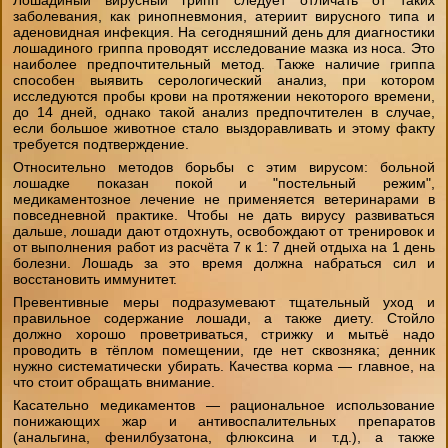
Лошадиный вирусный грипп следует отличать от таких
"День на конюшне" (будни)
заболевания, как ринопневмония, атериит вирусного типа и
аденовидная инфекция. На сегодняшний день для диагностики
Чёрный Список
Стили верховой езды
Домик в аренду
лошадиного гриппа проводят исследование мазка из носа. Это
Экспресс- обучение за 4 часа
наиболее предпочтительный метод. Также наличие гриппа
способен выявить серологический анализ, при котором
Бесплатный постой лошадей
Советы
исследуются пробы крови на протяжении некоторого времени,
до 14 дней, однако такой анализ предпочтителен в случае,
Фотосессии
если большое животное стало выздоравливать и этому факту
Школа лошади
Техника Безопасности
требуется подтверждение.
Лакомства для животных
Относительно методов борьбы с этим вирусом: больной
лошадке показан покой и "постельный режим",
Ветеринария
медикаментозное лечение не применяется ветеринарами в
Как одеваться на конную прогулку
повседневной практике. Чтобы не дать вирусу развиваться
дальше, лошади дают отдохнуть, освобождают от тренировок и
Амуниция лошадей
от выполнения работ из расчёта 7 к 1: 7 дней отдыха на 1 день
болезни. Лошадь за это время должна набраться сил и
Вопросы-ответы
восстановить иммунитет.
Подбор лошади параметры
Превентивные меры подразумевают тщательный уход и
правильное содержание лошади, а также диету. Стойло
должно хорошо проветриваться, стрижку и мытьё надо
проводить в тёплом помещении, где нет сквозняка; денник
нужно систематически убирать. Качества корма — главное, на
что стоит обращать внимание.
Касательно медикаментов — рациональное использование
понижающих жар и антивоспалительных препаратов
(анальгина, фенилбузатона, флюксина и т.д.), а также