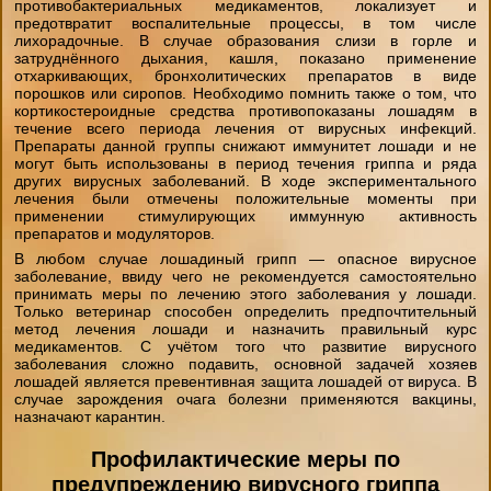
противобактериальных медикаментов, локализует и
предотвратит воспалительные процессы, в том числе
лихорадочные. В случае образования слизи в горле и
затруднённого дыхания, кашля, показано применение
отхаркивающих, бронхолитических препаратов в виде
порошков или сиропов. Необходимо помнить также о том, что
кортикостероидные средства противопоказаны лошадям в
течение всего периода лечения от вирусных инфекций.
Препараты данной группы снижают иммунитет лошади и не
могут быть использованы в период течения гриппа и ряда
других вирусных заболеваний. В ходе экспериментального
лечения были отмечены положительные моменты при
применении стимулирующих иммунную активность
препаратов и модуляторов.
В любом случае лошадиный грипп — опасное вирусное
заболевание, ввиду чего не рекомендуется самостоятельно
принимать меры по лечению этого заболевания у лошади.
Только ветеринар способен определить предпочтительный
метод лечения лошади и назначить правильный курс
медикаментов. С учётом того что развитие вирусного
заболевания сложно подавить, основной задачей хозяев
лошадей является превентивная защита лошадей от вируса. В
случае зарождения очага болезни применяются вакцины,
назначают карантин.
Профилактические меры по
предупреждению вирусного гриппа