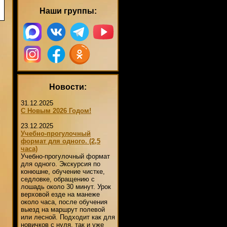
Наши группы:
Новости:
31.12.2025
С Новым 2026 Годом!
23.12.2025
Учебно-прогулочный
формат для одного. (2,5
часа)
Учебно-прогулочный формат
для одного. Экскурсия по
конюшне, обучение чистке,
седловке, обращению с
лошадь около 30 минут. Урок
верховой езде на манеже
около часа, после обучения
выезд на маршрут полевой
или лесной. Подходит как для
новичков с нуля, так и уже