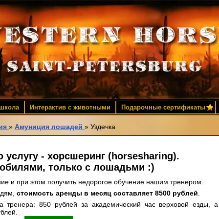
 школа
Интерактив с животными
Подарочные сертификаты
ия
»
Амуниция лошадей
»
Уздечка
услугу - хорсшеринг (horsesharing).
мобилями, только с лошадьми :)
ние и при этом получить недорогое обучение нашим тренером.
юдям,
стоимость аренды в месяц составляет 8500 рублей
.
а тренера: 850 рублей за академический час верховой езды, а
ублей.