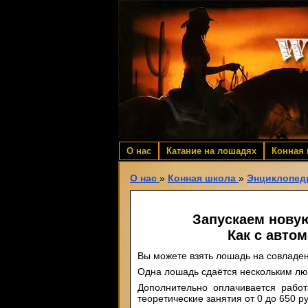
О нас
Катание на лошадях
Конная
О нас
»
Конная школа
»
Энциклопед
Запускаем новую 
Как с авто
Вы можете взять лошадь на совладе
Одна лошадь сдаётся нескольким л
Дополнительно оплачивается работ
теоретические занятия от 0 до 650 р