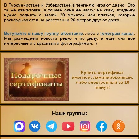
"День на конюшне" (будни)
В Туркменистане и Узбекистане в тенге-лю играют давно. Это
та же джигитовка, а точнее одна ее часть: на скаку всаднику
Чёрный Список
Стили верховой езды
Домик в аренду
нужно поднять с земли 20 монеток или платков, которые
Экспресс- обучение за 4 часа
раскладываются на расстоянии 20 метров друг от друга.
Бесплатный постой лошадей
Советы
Вступайте в нашу группу вКонтакте
, либо в
телеграм канал
.
Фотосессии
Мы размещаем новости редко и по делу, а ещё они все
Школа лошади
Техника Безопасности
интересные и с красивыми фотографиями. :)
Лакомства для животных
Ветеринария
Как одеваться на конную прогулку
Купить сертификат
Амуниция лошадей
именной, ламинированный,
Вопросы-ответы
либо электронный за 10
минут!
Подбор лошади параметры
Наши группы: