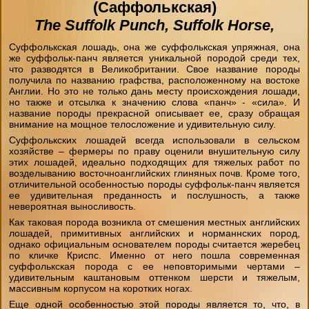
(Саффолькская)
"День на конюшне" (будни)
The Suffolk Punch, Suffolk Horse,
Чёрный Список
Стили верховой езды
Домик в аренду
Экспресс- обучение за 4 часа
Суффолькская лошадь, она же суффолькская упряжная, она
же суффольк-панч является уникальной породой среди тех,
Бесплатный постой лошадей
Советы
что разводятся в Великобритании. Свое название породы
Фотосессии
получила по названию графства, расположенному на востоке
Англии. Но это не только дань месту происхождения лошади,
Школа лошади
Техника Безопасности
но также и отсылка к значению слова «панч» - «сила». И
Лакомства для животных
название породы прекрасной описывает ее, сразу обращая
внимание на мощное телосложение и удивительную силу.
Ветеринария
Суффолькских лошадей всегда использовали в сельском
Как одеваться на конную прогулку
хозяйстве – фермеры по праву оценили внушительную силу
этих лошадей, идеально подходящих для тяжелых работ по
Амуниция лошадей
возделыванию восточноанглийских глиняных почв. Кроме того,
Вопросы-ответы
отличительной особенностью породы суффольк-панч является
ее удивительная преданность и послушность, а также
Подбор лошади параметры
невероятная выносливость.
Как таковая порода возникла от смешения местных английских
лошадей, примитивных английских и норманнских пород,
однако официальным основателем породы считается жеребец
по кличке Криспс. Именно от него пошла современная
суффолькская порода с ее неповторимыми чертами –
удивительным каштановым оттенком шерсти и тяжелым,
массивным корпусом на коротких ногах.
Еще одной особенностью этой породы является то, что, в