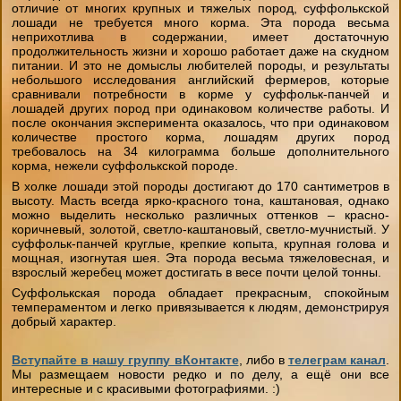
отличие от многих крупных и тяжелых пород, суффолькской
лошади не требуется много корма. Эта порода весьма
неприхотлива в содержании, имеет достаточную
продолжительность жизни и хорошо работает даже на скудном
питании. И это не домыслы любителей породы, и результаты
небольшого исследования английский фермеров, которые
сравнивали потребности в корме у суффольк-панчей и
лошадей других пород при одинаковом количестве работы. И
после окончания эксперимента оказалось, что при одинаковом
количестве простого корма, лошадям других пород
требовалось на 34 килограмма больше дополнительного
корма, нежели суффолькской породе.
В холке лошади этой породы достигают до 170 сантиметров в
высоту. Масть всегда ярко-красного тона, каштановая, однако
можно выделить несколько различных оттенков – красно-
коричневый, золотой, светло-каштановый, светло-мучнистый. У
суффольк-панчей круглые, крепкие копыта, крупная голова и
мощная, изогнутая шея. Эта порода весьма тяжеловесная, и
взрослый жеребец может достигать в весе почти целой тонны.
Суффолькская порода обладает прекрасным, спокойным
темпераментом и легко привязывается к людям, демонстрируя
добрый характер.
Вступайте в нашу группу вКонтакте
, либо в
телеграм канал
.
Мы размещаем новости редко и по делу, а ещё они все
интересные и с красивыми фотографиями. :)