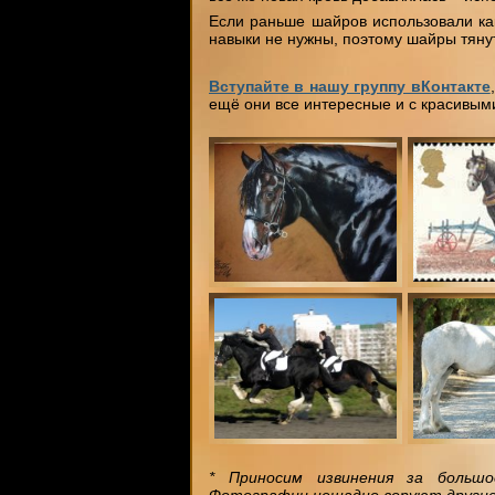
Если раньше шайров использовали как
навыки не нужны, поэтому шайры тянут
Вступайте в нашу группу вКонтакте
ещё они все интересные и с красивым
* Приносим извинения за большо
Фотографии нещадно воруют другие