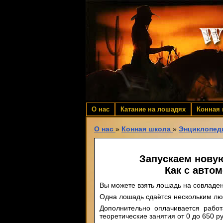
О нас
Катание на лошадях
Конная
О нас
»
Конная школа
»
Энциклопед
Запускаем новую 
Как с авто
Вы можете взять лошадь на совладе
Одна лошадь сдаётся нескольким л
Дополнительно оплачивается работ
теоретические занятия от 0 до 650 р