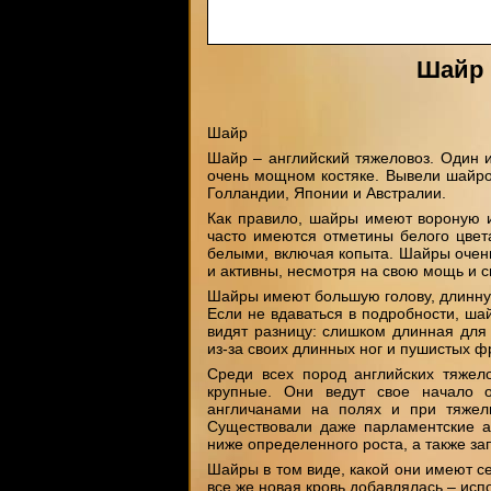
Шайр 
Шайр
Шайр – английский тяжеловоз. Один и
очень мощном костяке. Вывели шайро
Голландии, Японии и Австралии.
Как правило, шайры имеют вороную и
часто имеются отметины белого цвет
белыми, включая копыта. Шайры очен
и активны, несмотря на свою мощь и с
Шайры имеют большую голову, длинную
Если не вдаваться в подробности, ш
видят разницу: слишком длинная для
из-за своих длинных ног и пушистых фр
Среди всех пород английских тяжел
крупные. Они ведут свое начало о
англичанами на полях и при тяжел
Существовали даже парламентские а
ниже определенного роста, а также з
Шайры в том виде, какой они имеют с
все же новая кровь добавлялась – ис