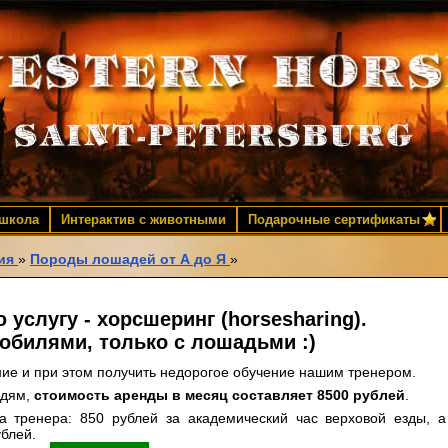
 школа
Интерактив с животными
Подарочные сертификаты
ия
»
Породы лошадей от А до Я
»
услугу - хорсшеринг (horsesharing).
мобилями, только с лошадьми :)
ние и при этом получить недорогое обучение нашим тренером.
юдям,
стоимость аренды в месяц составляет 8500 рублей
.
а тренера: 850 рублей за академический час верховой езды, а
ублей.