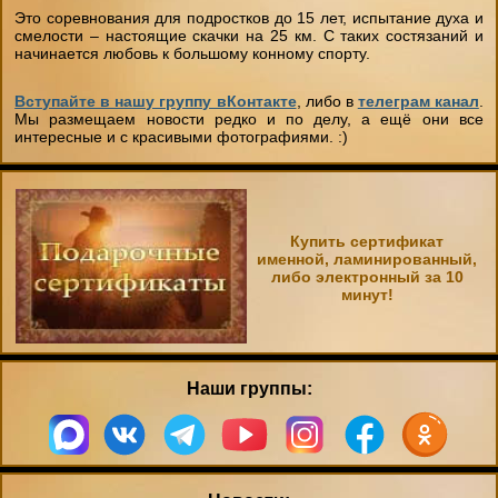
"День на конюшне" (будни)
Это соревнования для подростков до 15 лет, испытание духа и
смелости – настоящие скачки на 25 км. С таких состязаний и
Чёрный Список
Стили верховой езды
Домик в аренду
начинается любовь к большому конному спорту.
Экспресс- обучение за 4 часа
Бесплатный постой лошадей
Советы
Вступайте в нашу группу вКонтакте
, либо в
телеграм канал
.
Мы размещаем новости редко и по делу, а ещё они все
Фотосессии
интересные и с красивыми фотографиями. :)
Школа лошади
Техника Безопасности
Лакомства для животных
Ветеринария
Как одеваться на конную прогулку
Купить сертификат
именной, ламинированный,
Амуниция лошадей
либо электронный за 10
Вопросы-ответы
минут!
Подбор лошади параметры
Наши группы: