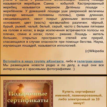
называется жеребцом. Самка - кобылой. Кастрированный
жеребец называется мерином. Детёныш лошади -
жеребёнком. У домашней лошади уши умеренной величины
(гораздо меньше половины головы), грива длинная,
свешивающаяся, хвост покрыт длинными волосами от
основания; цвет (масть) чрезвычайно различен: чёрный,
бурый, рыжий, чалый, белый, серый, часто с белыми пятнами
на голове и ногах; в виде исключения встречаются полосы на
плечах, спине и ногах; голос - ржание. Лошадь - житель
больших, открытых пространств степей или прерий,
спасающаяся в случае опасности при помощи бегства. Наука,
изучающая лошадей, называется иппологией.
(c)Wikipedia
Вступайте в нашу группу вКонтакте
, либо в
телеграм канал
.
Мы размещаем новости редко и по делу, а ещё они все
интересные и с красивыми фотографиями. :)
Купить сертификат
именной, ламинированный,
либо электронный за 10
минут!