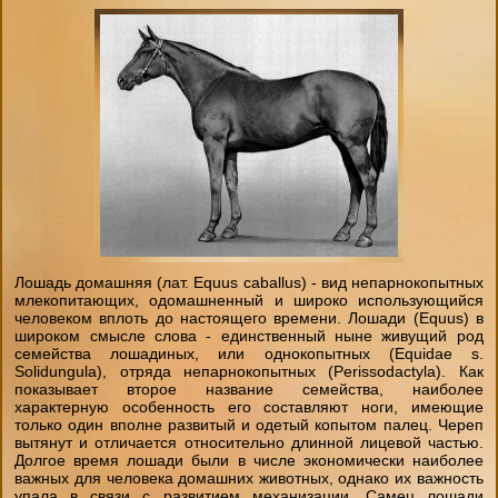
"День на конюшне" (будни)
Чёрный Список
Стили верховой езды
Домик в аренду
Экспресс- обучение за 4 часа
Бесплатный постой лошадей
Советы
Фотосессии
Школа лошади
Техника Безопасности
Лакомства для животных
Ветеринария
Как одеваться на конную прогулку
Амуниция лошадей
Лошадь домашняя (лат. Equus caballus) - вид непарнокопытных
Вопросы-ответы
млекопитающих, одомашненный и широко использующийся
человеком вплоть до настоящего времени. Лошади (Equus) в
Подбор лошади параметры
широком смысле слова - единственный ныне живущий род
семейства лошадиных, или однокопытных (Equidae s.
Solidungula), отряда непарнокопытных (Perissodactyla). Как
показывает второе название семейства, наиболее
характерную особенность его составляют ноги, имеющие
только один вполне развитый и одетый копытом палец. Череп
вытянут и отличается относительно длинной лицевой частью.
Долгое время лошади были в числе экономически наиболее
важных для человека домашних животных, однако их важность
упала в связи с развитием механизации. Самец лошади