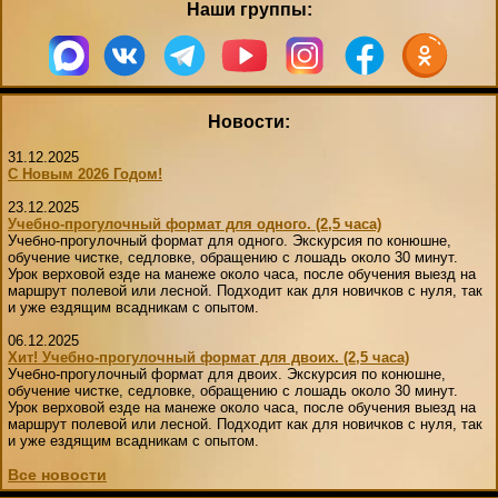
Наши группы:
"День на конюшне" (будни)
Чёрный Список
Стили верховой езды
Домик в аренду
Экспресс- обучение за 4 часа
Бесплатный постой лошадей
Советы
Новости:
Фотосессии
Школа лошади
Техника Безопасности
31.12.2025
С Новым 2026 Годом!
Лакомства для животных
23.12.2025
Ветеринария
Учебно-прогулочный формат для одного. (2,5 часа)
Как одеваться на конную прогулку
Учебно-прогулочный формат для одного. Экскурсия по конюшне,
обучение чистке, седловке, обращению с лошадь около 30 минут.
Амуниция лошадей
Урок верховой езде на манеже около часа, после обучения выезд на
маршрут полевой или лесной. Подходит как для новичков с нуля, так
Вопросы-ответы
и уже ездящим всадникам с опытом.
Подбор лошади параметры
06.12.2025
Хит! Учебно-прогулочный формат для двоих. (2,5 часа)
Учебно-прогулочный формат для двоих. Экскурсия по конюшне,
обучение чистке, седловке, обращению с лошадь около 30 минут.
Урок верховой езде на манеже около часа, после обучения выезд на
маршрут полевой или лесной. Подходит как для новичков с нуля, так
и уже ездящим всадникам с опытом.
Все новости