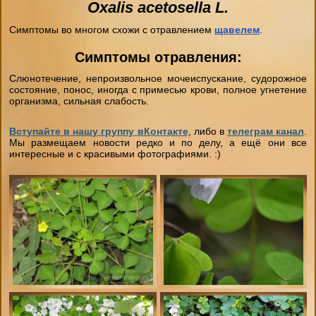
Oxalis acetosella L.
"День на конюшне" (будни)
Чёрный Список
Стили верховой езды
Домик в аренду
Симптомы во многом схожи с отравлением
щавелем
.
Экспресс- обучение за 4 часа
Симптомы отравления:
Бесплатный постой лошадей
Советы
Слюнотечение, непроизвольное мочеиспускание, судорожное
Фотосессии
состояние, понос, иногда с примесью крови, полное угнетение
Школа лошади
Техника Безопасности
организма, сильная слабость.
Лакомства для животных
Вступайте в нашу группу вКонтакте
, либо в
телеграм канал
.
Ветеринария
Мы размещаем новости редко и по делу, а ещё они все
Как одеваться на конную прогулку
интересные и с красивыми фотографиями. :)
Амуниция лошадей
Вопросы-ответы
Подбор лошади параметры