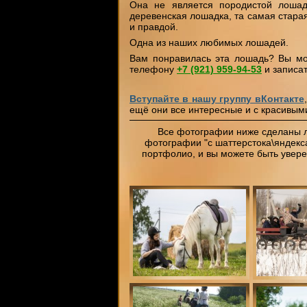
Она не является породистой лоша
деревенская лошадка, та самая стара
и правдой.
Одна из наших любимых лошадей.
Вам понравилась эта лошадь? Вы мож
телефону
+7 (921)
959-94-53
и записа
Вступайте в нашу группу вКонтакте
ещё они все интересные и с красивым
Все фотографии ниже сделаны 
фотографии "с шаттерстока\яндекса
портфолио, и вы можете быть увер