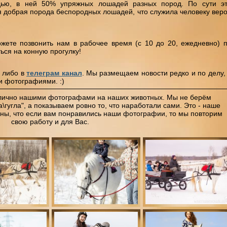
дью, в ней 50% упряжных лошадей разных пород. По сути э
я добрая порода беспородных лошадей, что служила человеку вер
ете позвонить нам в рабочее время (с 10 до 20, ежедневно) 
ться на конную прогулку!
, либо в
телеграм канал
. Мы размещаем новости редко и по делу,
и фотографиями. :)
лично нашими фотографами на наших животных. Мы не берём
\гугла", а показываем ровно то, что наработали сами. Это - наше
ены, что если вам понравились наши фотографии, то мы повторим
свою работу и для Вас.