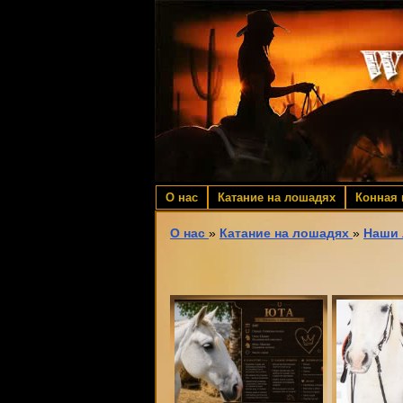
О нас
Катание на лошадях
Конная
О нас
»
Катание на лошадях
»
Наши