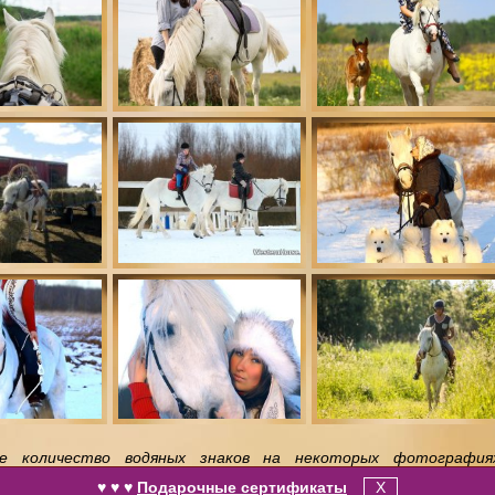
е количество водяных знаков на некоторых фотография
 конюшни, фотографы, агрегаторы. И выставляют их за свои.
♥ ♥ ♥
Подарочные сертификаты
X