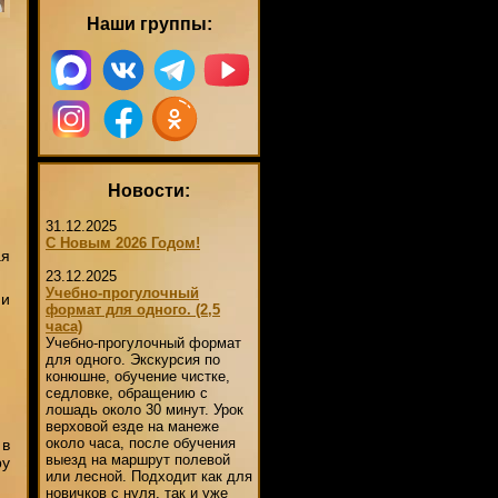
Наши группы:
Новости:
31.12.2025
С Новым 2026 Годом!
ая
23.12.2025
Учебно-прогулочный
 и
формат для одного. (2,5
часа)
Учебно-прогулочный формат
для одного. Экскурсия по
конюшне, обучение чистке,
седловке, обращению с
лошадь около 30 минут. Урок
верховой езде на манеже
около часа, после обучения
 в
выезд на маршрут полевой
ру
или лесной. Подходит как для
новичков с нуля, так и уже