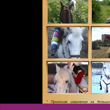
* Приносим извинения за большо
Фотографии нещадно воруют другие