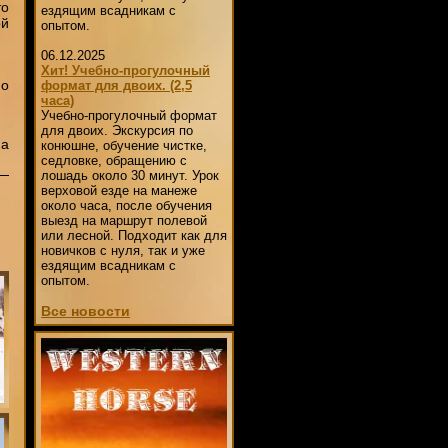
то
ездящим всадникам с
ой
опытом.
06.12.2025
Хит! Учебно-прогулочный
по
формат для двоих. (2,5
часа)
Учебно-прогулочный формат
для двоих. Экскурсия по
 а
конюшне, обучение чистке,
седловке, обращению с
лошадь около 30 минут. Урок
верховой езде на манеже
около часа, после обучения
выезд на маршрут полевой
или лесной. Подходит как для
новичков с нуля, так и уже
ездящим всадникам с
опытом.
Все новости