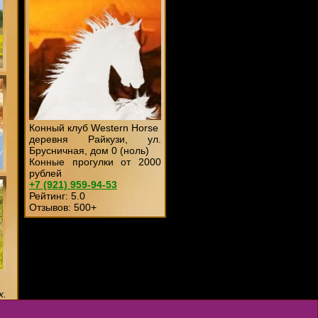
Конный клуб Western Horse
деревня Райкузи, ул.
Брусничная, дом 0 (ноль)
Конные прогулки от 2000
рублей
+7 (921)
959-94-53
Рейтинг:
5
.0
Отзывов:
500
+
х.