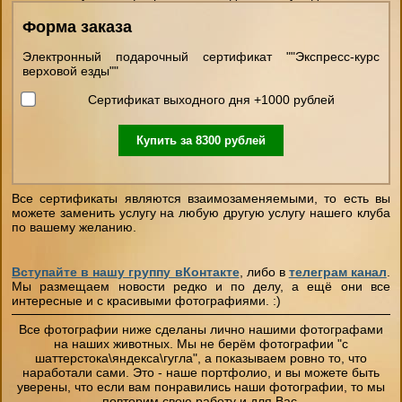
Форма заказа
Электронный подарочный сертификат ""Экспресс-курс
верховой езды""
Сертификат выходного дня +1000 рублей
Купить за
8300
рублей
Все сертификаты являются взаимозаменяемыми, то есть вы
можете заменить услугу на любую другую услугу нашего клуба
по вашему желанию.
Вступайте в нашу группу вКонтакте
, либо в
телеграм канал
.
Мы размещаем новости редко и по делу, а ещё они все
интересные и с красивыми фотографиями. :)
Все фотографии ниже сделаны лично нашими фотографами
на наших животных. Мы не берём фотографии "с
шаттерстока\яндекса\гугла", а показываем ровно то, что
наработали сами. Это - наше портфолио, и вы можете быть
уверены, что если вам понравились наши фотографии, то мы
повторим свою работу и для Вас.